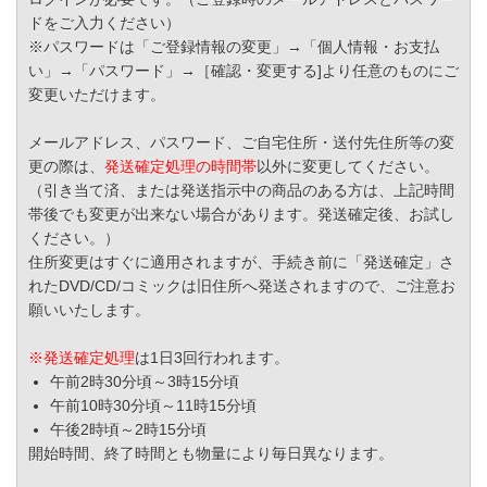
ドをご入力ください）
※パスワードは「ご登録情報の変更」→「個人情報・お支払
い」→「パスワード」→［確認・変更する]より任意のものにご
変更いただけます。
メールアドレス、パスワード、ご自宅住所・送付先住所等の変
更の際は、
発送確定処理の時間帯
以外に変更してください。
（引き当て済、または発送指示中の商品のある方は、上記時間
帯後でも変更が出来ない場合があります。発送確定後、お試し
ください。）
住所変更はすぐに適用されますが、手続き前に「発送確定」さ
れたDVD/CD/コミックは旧住所へ発送されますので、ご注意お
願いいたします。
※発送確定処理
は1日3回行われます。
午前2時30分頃～3時15分頃
午前10時30分頃～11時15分頃
午後2時頃～2時15分頃
開始時間、終了時間とも物量により毎日異なります。