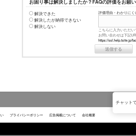
お困り事は解決しましたか？FAQの評価をお願
解決できた
評価理由・わかりにく
解決したが納得できない
解決しない
こちらに入力いただい
お問い合わせは下記U
https://ssl.help.tsite.j
チャット
扱い
プライバシーポリシー
広告掲載について
会社概要