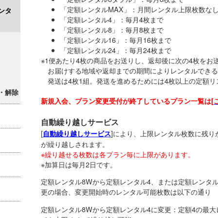
「定額レンタルMAX」：月間レンタル上限枚数なし
ンタ
「定額レンタル4」：毎月4枚まで
「定額レンタル8」：毎月8枚まで
「定額レンタル16」：毎月16枚まで
「定額レンタル24」：毎月24枚まで
※1便あたり4枚の商品をお送りし、返却後に次の4枚をお
お届けする地域や返却までの期間によりレンタルできる
発送は4枚1組。発送を進めるためには4枚以上の定額リ
・解除
新規入会、プラン変更受付が終了しているプラン一覧は[
自動繰り越しサービス
[
]により、上限レンタル枚数に残り
自動繰り越しサービス
が繰り越しされます。
※繰り越せる枚数は各プラン毎に上限があります。
※加算日は毎月2日です。
定額レンタル8Wから定額レンタル4、または定額レンタル
更の場合、変更開始時のレンタル可能枚数は以下の通り
定額レンタル8Wから定額レンタル4に変更：定額4の最大