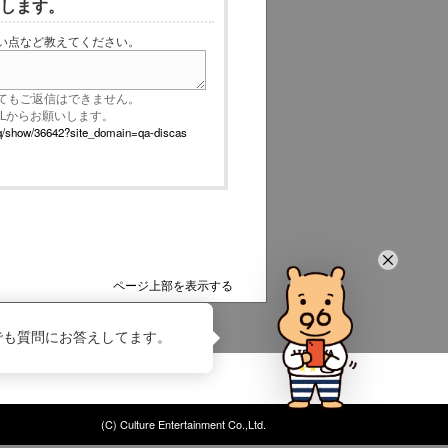
いします。
い点など教えてください。
てもご返信はできません。
RLからお願いします。
p/faq/show/36642?site_domain=qa-discas
ページ上部を表示する
でも質問にお答えしてます。
(C) Culture Entertainment Co.,Ltd.