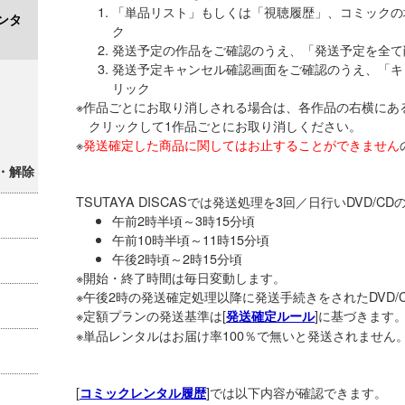
「単品リスト」もしくは「視聴履歴」、コミックの
ンタ
ク
発送予定の作品をご確認のうえ、「発送予定を全て
発送予定キャンセル確認画面をご確認のうえ、「キ
リック
※作品ごとにお取り消しされる場合は、各作品の右横にあ
クリックして1作品ごとにお取り消しください。
※
発送確定した商品に関してはお止することができません
・解除
TSUTAYA DISCASでは発送処理を3回／日行いDVD/
午前2時半頃～3時15分頃
午前10時半頃～11時15分頃
午後2時頃～2時15分頃
※開始・終了時間は毎日変動します。
※午後2時の発送確定処理以降に発送手続きをされたDVD/
※定額プランの発送基準は[
]に基づきます
発送確定ルール
※単品レンタルはお届け率100％で無いと発送されません
[
]では以下内容が確認できます。
コミックレンタル履歴