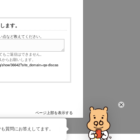
いします。
い点など教えてください。
てもご返信はできません。
RLからお願いします。
p/faq/show/36642?site_domain=qa-discas
ページ上部を表示する
でも質問にお答えしてます。