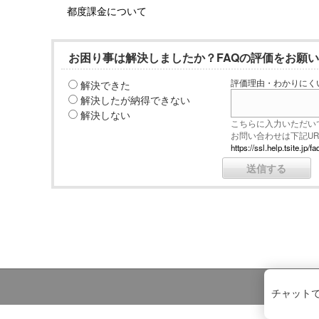
都度課金について
お困り事は解決しましたか？FAQの評価をお願
解決できた
評価理由・わかりにく
解決したが納得できない
解決しない
こちらに入力いただい
お問い合わせは下記U
https://ssl.help.tsite.j
チャット