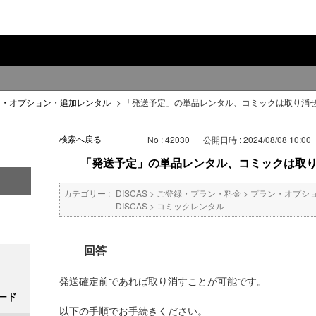
ン・オプション・追加レンタル
>
「発送予定」の単品レンタル、コミックは取り消
検索へ戻る
No : 42030
公開日時 : 2024/08/08 10:00
「発送予定」の単品レンタル、コミックは取
カテゴリー :
DISCAS
>
ご登録・プラン・料金
>
プラン・オプシ
DISCAS
>
コミックレンタル
回答
発送確定前であれば取り消すことが可能です。
ード
以下の手順でお手続きください。