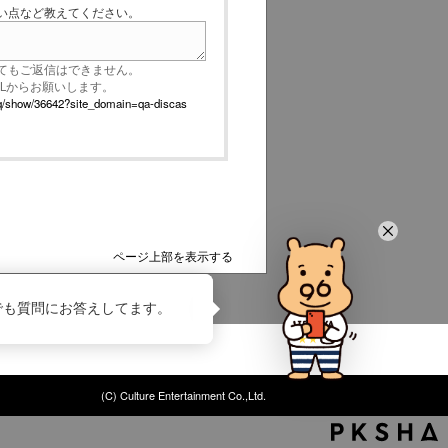
い点など教えてください。
てもご返信はできません。
RLからお願いします。
p/faq/show/36642?site_domain=qa-discas
ページ上部を表示する
でも質問にお答えしてます。
(C) Culture Entertainment Co.,Ltd.