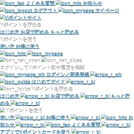
よくある質問
お知らせ
ログアウト
マイページ
Vポイントを貯める
はじめ方
お店で貯める
もっと貯める
Vポイントを使う
使い方
お得に使う
ログインしてVポイント数や履歴を確認
ログイン／新規登録
はじめてガイド
Vポイントを貯める
はじめ方
お店で貯める
もっと貯
める
Vポイントを使う
使い方
お得に使う
お
知らせ
よくある質問
アプリでVポイントカードを使う