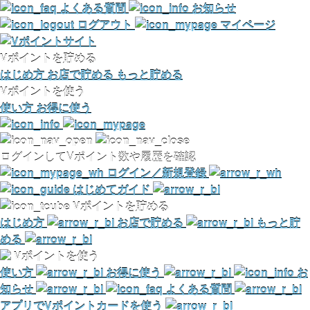
よくある質問
お知らせ
ログアウト
マイページ
Vポイントを貯める
はじめ方
お店で貯める
もっと貯める
Vポイントを使う
使い方
お得に使う
ログインしてVポイント数や履歴を確認
ログイン／新規登録
はじめてガイド
Vポイントを貯める
はじめ方
お店で貯める
もっと貯
める
Vポイントを使う
使い方
お得に使う
お
知らせ
よくある質問
アプリでVポイントカードを使う