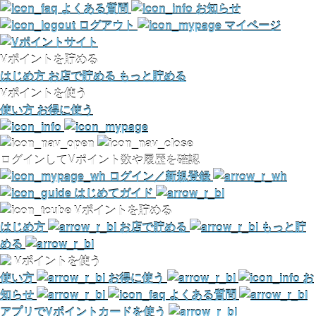
よくある質問
お知らせ
ログアウト
マイページ
Vポイントを貯める
はじめ方
お店で貯める
もっと貯める
Vポイントを使う
使い方
お得に使う
ログインしてVポイント数や履歴を確認
ログイン／新規登録
はじめてガイド
Vポイントを貯める
はじめ方
お店で貯める
もっと貯
める
Vポイントを使う
使い方
お得に使う
お
知らせ
よくある質問
アプリでVポイントカードを使う