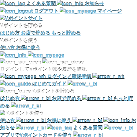
よくある質問
お知らせ
ログアウト
マイページ
Vポイントを貯める
はじめ方
お店で貯める
もっと貯める
Vポイントを使う
使い方
お得に使う
ログインしてVポイント数や履歴を確認
ログイン／新規登録
はじめてガイド
Vポイントを貯める
はじめ方
お店で貯める
もっと貯
める
Vポイントを使う
使い方
お得に使う
お
知らせ
よくある質問
アプリでVポイントカードを使う