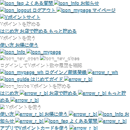
よくある質問
お知らせ
ログアウト
マイページ
Vポイントを貯める
はじめ方
お店で貯める
もっと貯める
Vポイントを使う
使い方
お得に使う
ログインしてVポイント数や履歴を確認
ログイン／新規登録
はじめてガイド
Vポイントを貯める
はじめ方
お店で貯める
もっと貯
める
Vポイントを使う
使い方
お得に使う
お
知らせ
よくある質問
アプリでVポイントカードを使う