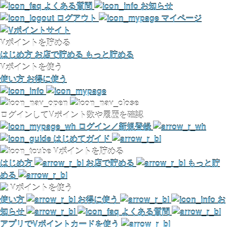
よくある質問
お知らせ
ログアウト
マイページ
Vポイントを貯める
はじめ方
お店で貯める
もっと貯める
Vポイントを使う
使い方
お得に使う
ログインしてVポイント数や履歴を確認
ログイン／新規登録
はじめてガイド
Vポイントを貯める
はじめ方
お店で貯める
もっと貯
める
Vポイントを使う
使い方
お得に使う
お
知らせ
よくある質問
アプリでVポイントカードを使う