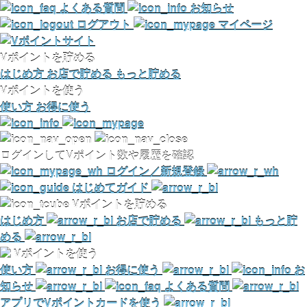
よくある質問
お知らせ
ログアウト
マイページ
Vポイントを貯める
はじめ方
お店で貯める
もっと貯める
Vポイントを使う
使い方
お得に使う
ログインしてVポイント数や履歴を確認
ログイン／新規登録
はじめてガイド
Vポイントを貯める
はじめ方
お店で貯める
もっと貯
める
Vポイントを使う
使い方
お得に使う
お
知らせ
よくある質問
アプリでVポイントカードを使う