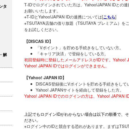
T-IDでログインされていた方は、Yahoo!JAPAN ID
ンタ
お願いいたします。
※T-IDとYahoo!JAPAN IDの連携については[
]
こちら
※TSUTAYA店舗の借り放題（TSUTAYA プレミアム）を
をお試しください。
【DISCAS ID】
「Vポイント」を貯める手続きをしていない方。
「キャリア決済」で登録をしている方。
・解
初回登録時に登録したメールアドレスがIDです。Yahoo! J
Yahoo! JAPAN IDではログインができません。
【Yahoo! JAPAN ID】
DISCAS登録後にVポイントを貯める手続きをして
Yahoo! JAPANサイトを経由して登録をした方。
Yahoo! JAPAN IDでのログインの方は、Yahoo! JA
上記でもログインIDがわからない場合は以下の順番で、そ
ださい。
※ログイン中のIDと競合する恐れがあります。まずはTSUTA