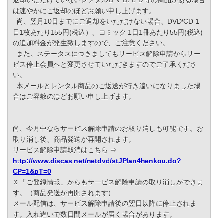
返却いただけていないレンタルＤＶＤ/ＣＤ等の商品がある場合
は速やかにご返却のほどお願い申し上げます。
尚、翌月10日までにご返却をいただけない場合、DVD/CD 1
日1枚あたり155円(税込）、コミック 1日1冊あたり55円(税込)
の追加料金が発生致しますので、ご注意ください。
また、ステータスにつきましてもサービス解除申請からサー
ビス停止会員へと変更させていただきますのでご了承くださ
い。
本メールとレンタル商品のご返送が行き違いになりました場
合はご容赦のほどお願い申し上げます。
尚、今月中ならサービス解除申請のお取り消しも可能です。お
取り消し後、商品発送が再開されます。
サービス解除申請取消はこちら ⇒
http://www.discas.net/netdvd/stJPlan4henkou.do?
CP=1&pT=0
※「ご登録情報」からもサービス解除申請の取り消しができま
す。（商品発送が再開されます）
メール配信は、サービス解除申請後の翌日以降に停止されま
す。入れ違いで数日間メールが届く場合があります。