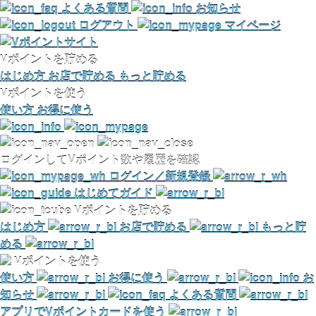
よくある質問
お知らせ
ログアウト
マイページ
Vポイントを貯める
はじめ方
お店で貯める
もっと貯める
Vポイントを使う
使い方
お得に使う
ログインしてVポイント数や履歴を確認
ログイン／新規登録
はじめてガイド
Vポイントを貯める
はじめ方
お店で貯める
もっと貯
める
Vポイントを使う
使い方
お得に使う
お
知らせ
よくある質問
アプリでVポイントカードを使う