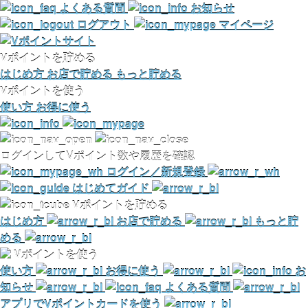
よくある質問
お知らせ
ログアウト
マイページ
Vポイントを貯める
はじめ方
お店で貯める
もっと貯める
Vポイントを使う
使い方
お得に使う
ログインしてVポイント数や履歴を確認
ログイン／新規登録
はじめてガイド
Vポイントを貯める
はじめ方
お店で貯める
もっと貯
める
Vポイントを使う
使い方
お得に使う
お
知らせ
よくある質問
アプリでVポイントカードを使う