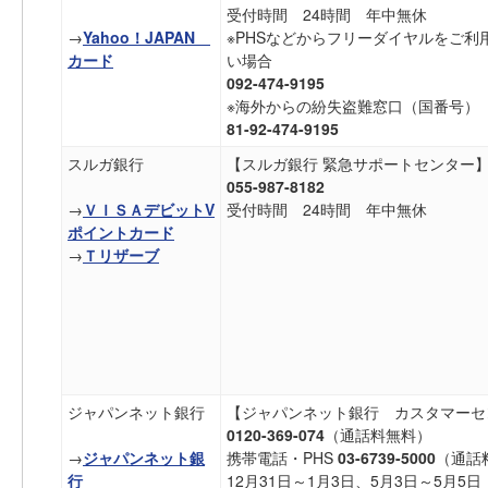
受付時間 24時間 年中無休
→
Yahoo！JAPAN
※PHSなどからフリーダイヤルをご利
カード
い場合
092-474-9195
※海外からの紛失盗難窓口（国番号）
81-92-474-9195
スルガ銀行
【スルガ銀行 緊急サポートセンター
055-987-8182
→
ＶＩＳＡデビットV
受付時間 24時間 年中無休
ポイントカード
→
Ｔリザーブ
ジャパンネット銀行
【ジャパンネット銀行 カスタマーセ
0120-369-074
（通話料無料）
→
ジャパンネット銀
携帯電話・PHS
03-6739-5000
（通話
行
12月31日～1月3日、5月3日～5月5日