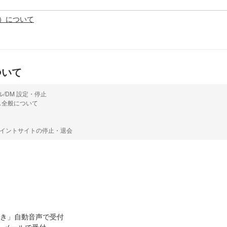
物）について
ついて
ル/DM 設定・停止
ス全般について
ポイントサイトの停止・退会
」
き」自動音声で受付