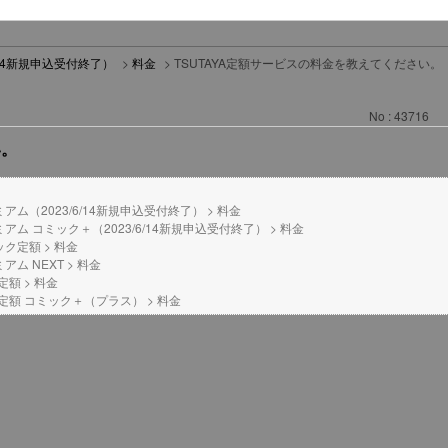
6/14新規申込受付終了）
>
料金
>
TSUTAYA定額サービスの料金を教えてください。
No : 43716
い。
レミアム（2023/6/14新規申込受付終了）
>
料金
レミアム コミック＋（2023/6/14新規申込受付終了）
>
料金
ミック定額
>
料金
ミアム NEXT
>
料金
D定額
>
料金
DVD定額 コミック＋（プラス）
>
料金