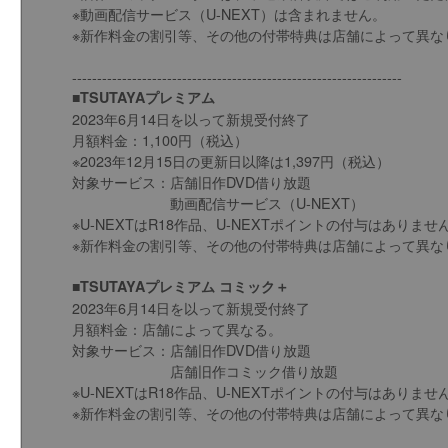
※動画配信サービス（U-NEXT）は含まれません。
※新作料金の割引等、その他の付帯特典は店舗によって異な
------------------------------------------------------------------
■TSUTAYAプレミアム
2023年6月14日を以って新規受付終了
月額料金：1,100円（税込）
※2023年12月15日の更新日以降は1,397円（税込）
対象サービス：店舗旧作DVD借り放題
動画配信サービス（U-NEXT）
※U-NEXTはR18作品、U-NEXTポイントの付与はありませ
※新作料金の割引等、その他の付帯特典は店舗によって異な
■TSUTAYAプレミアム コミック＋
2023年6月14日を以って新規受付終了
月額料金：店舗によって異なる。
対象サービス：店舗旧作DVD借り放題
店舗旧作コミック借り放題
※U-NEXTはR18作品、U-NEXTポイントの付与はありませ
※新作料金の割引等、その他の付帯特典は店舗によって異な