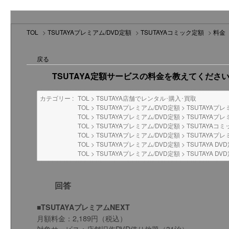
TOL
>
TSUTAYAプレミアム/DVD定額
>
TSUTAYAコミック定額
>
料金
戻る
TSUTAYA定額サービスの料金を教えてくださ
カテゴリー :
TOL
>
TSUTAYA店舗でレンタル･購入･買取
TOL
>
TSUTAYAプレミアム/DVD定額
>
TSUTAYAプ
TOL
>
TSUTAYAプレミアム/DVD定額
>
TSUTAYAプ
TOL
>
TSUTAYAプレミアム/DVD定額
>
TSUTAYAコ
TOL
>
TSUTAYAプレミアム/DVD定額
>
TSUTAYAプレ
TOL
>
TSUTAYAプレミアム/DVD定額
>
TSUTAYA DV
TOL
>
TSUTAYAプレミアム/DVD定額
>
TSUTAYA 
回答
■TSUTAYAプレミアムNEXT
月額料金：2,189円（税込）
対象サービス：店舗旧作DVD借り放題（31泊）