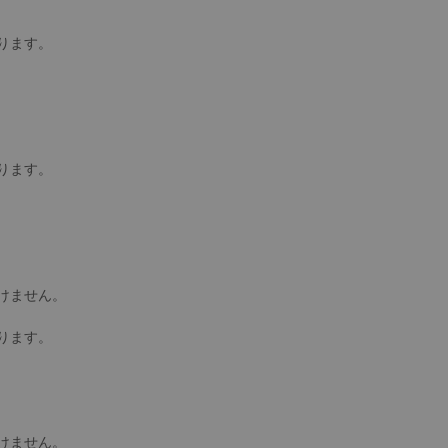
ります。
ります。
けません。
ります。
けません。