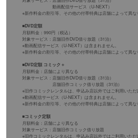
動画配信サービス（U-NEXT）
※新作料金の割引等、その他の付帯特典は店舗によって異な
■DVD定額
月額料金：990円（税込）
対象サービス：店舗旧作DVD借り放題（31泊）
※動画配信サービス（U-NEXT）は含まれません。
※新作料金の割引等、その他の付帯特典は店舗によって異な
■DVD定額 コミック＋
月額料金：店舗により異なる
対象サービス：店舗旧作DVD借り放題（31泊）
店舗旧作コミック借り放題（31泊）
※旧作コミックレンタルは、申込み店以外ではご利用いただ
※動画配信サービス（U-NEXT）は含まれません。
※新作料金の割引等、その他の付帯特典は店舗によって異な
■コミック定額
月額料金：店舗により異なる
対象サービス：店舗旧作コミック借り放題
※旧作コミックレンタルは、申込み店以外ではご利用いただ