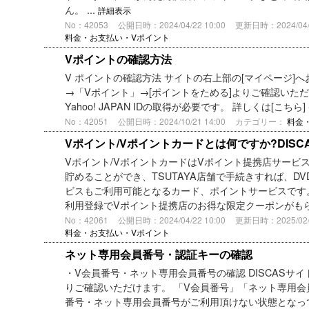
ん。 ...
詳細表示
No：42053
公開日時：2024/04/22 10:00
更新日時：2024/04/2
料金・お支払い・Vポイント
Vポイントの確認方法
V ポイントの確認方法 サイトの右上部の[マイページ]
→「Vポイント」→[ポイントをためる]よりご確認いただ
Yahoo! JAPAN IDの取得が必要です。 詳しくは[こちら] ※Ya
No：42051
公開日時：2024/10/21 14:00
カテゴリー：
料金
Vポイント/Vポイントカードとは何ですか?DISC
Vポイント/VポイントカードはVポイント提携店サービ
貯めることができ、TSUTAYA店舗で手続きすれば、D
ビスもご利用可能となるカード、ポイントサービスです
利用登録でVポイント提携店のお得な限定クーポンがもらえ
No：42061
公開日時：2024/04/22 10:00
更新日時：2025/02/1
料金・お支払い・Vポイント
ネット専用会員番号・認証キーの確認
・V会員番号・ネット専用会員番号の確認 DISCASサイ
りご確認いただけます。 「V会員番号」「ネット専用会
番号・ネット専用会員番号がご利用頂けない状態となっ