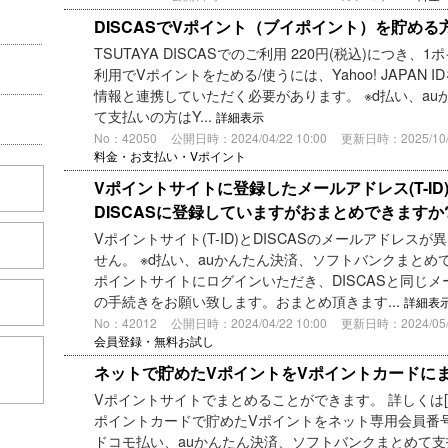
DISCASでVポイント（ブイポイント）を貯める
TSUTAYA DISCASでのご利用 220円(税込)につき、
利用でVポイントをためる/使うには、Yahoo! JAPAN 
情報と連携していただく必要があります。 ※d払い、a
て支払いの方はY...
詳細表示
No：42050
公開日時：2024/04/22 10:00
更新日時：2025/10/0
料金・お支払い・Vポイント
Vポイントサイトに登録したメールアドレス(T-I
DISCASに登録していますがおまとめできますか
Vポイントサイト(T-ID)とDISCASのメールアドレス
せん。 ※d払い、auかんたん決済、ソフトバンクまとめ
ポイントサイトにログインいただき、DISCASと同じ
の手続きをお願い致します。おまとめ頂きます...
詳細表
No：42012
公開日時：2024/04/22 10:00
更新日時：2024/05/2
会員登録・無料お試し
こちら
ネットで貯めたVポイントをVポイントカードに
Vポイントサイトでまとめることができます。 詳しくは[
ポイントカードで貯めたVポイントをネット専用会員番号
ドコモ払い、auかんたん決済、ソフトバンクまとめて支