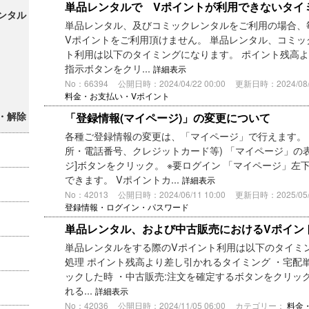
単品レンタルで Vポイントが利用できないタイ
ンタル
単品レンタル、及びコミックレンタルをご利用の場合、毎月末
Vポイントをご利用頂けません。 単品レンタル、コミッ
ト利用は以下のタイミングになります。 ポイント残高よ
指示ボタンをクリ...
詳細表示
No：66394
公開日時：2024/04/22 00:00
更新日時：2024/08/2
料金・お支払い・Vポイント
・解除
「登録情報(マイページ)」の変更について
各種ご登録情報の変更は、「マイページ」で行えます。 
所・電話番号、クレジットカード等) 「マイページ」の表
ジ]ボタンをクリック。 ※要ログイン 「マイページ」
できます。 Vポイントカ...
詳細表示
No：42013
公開日時：2024/06/11 10:00
更新日時：2025/05/2
登録情報・ログイン・パスワード
単品レンタル、および中古販売におけるVポイン
単品レンタルをする際のVポイント利用は以下のタイミン
処理 ポイント残高より差し引かれるタイミング ・宅配
ックした時 ・中古販売:注文を確定するボタンをクリッ
れる...
詳細表示
No：42036
公開日時：2024/11/05 06:00
カテゴリー：
料金