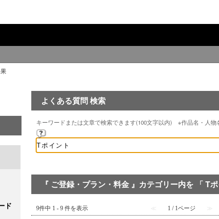
結果
よくある質問 検索
キーワードまたは文章で検索できます(100文字以内) ※作品名・人
『 ご登録・プラン・料金 』カテゴリー内を 「 Tポ
ード
9件中 1 - 9 件を表示
≪
1 / 1ページ
≫