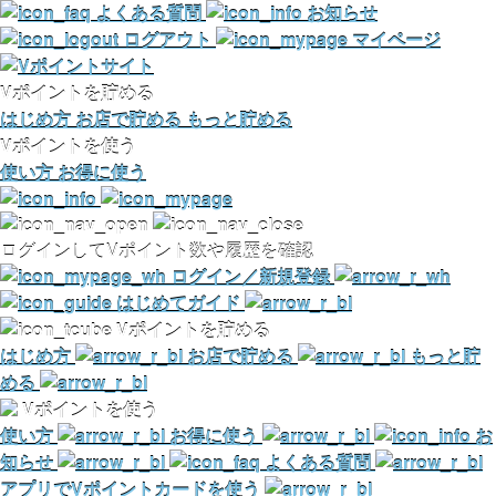
よくある質問
お知らせ
ログアウト
マイページ
Vポイントを貯める
はじめ方
お店で貯める
もっと貯める
Vポイントを使う
使い方
お得に使う
ログインしてVポイント数や履歴を確認
ログイン／新規登録
はじめてガイド
Vポイントを貯める
はじめ方
お店で貯める
もっと貯
める
Vポイントを使う
使い方
お得に使う
お
知らせ
よくある質問
アプリでVポイントカードを使う