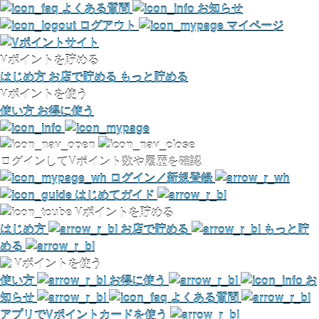
よくある質問
お知らせ
ログアウト
マイページ
Vポイントを貯める
はじめ方
お店で貯める
もっと貯める
Vポイントを使う
使い方
お得に使う
ログインしてVポイント数や履歴を確認
ログイン／新規登録
はじめてガイド
Vポイントを貯める
はじめ方
お店で貯める
もっと貯
める
Vポイントを使う
使い方
お得に使う
お
知らせ
よくある質問
アプリでVポイントカードを使う