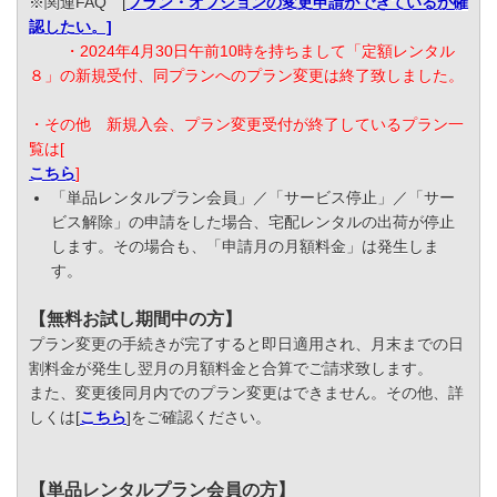
※関連FAQ [
プラン・オプションの変更申請ができているか確
認したい。]
・2024年4月30日午前10時を持ちまして「定額レンタル
８」の新規受付、同プランへのプラン変更は終了致しました。
・その他 新規入会、プラン変更受付が終了しているプラン一
覧は[
こちら
]
「単品レンタルプラン会員」／「サービス停止」／「サー
ビス解除」の申請をした場合、宅配レンタルの出荷が停止
します。その場合も、「申請月の月額料金」は発生しま
す。
【無料お試し期間中の方】
プラン変更の手続きが完了すると即日適用され、月末までの日
割料金が発生し翌月の月額料金と合算でご請求致します。
また、変更後同月内でのプラン変更はできません。その他、詳
しくは[
こちら
]をご確認ください。
【単品レンタルプラン会員の方】