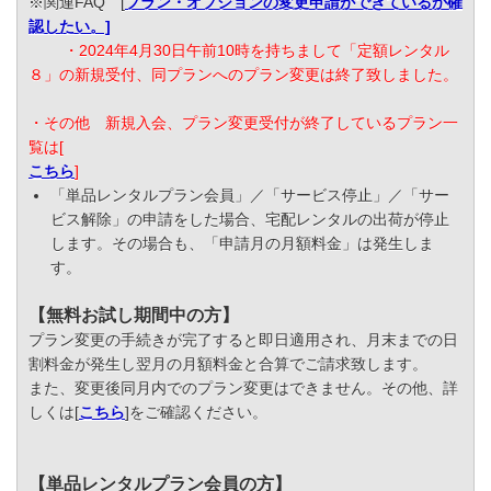
※関連FAQ [
プラン・オプションの変更申請ができているか確
認したい。]
・2024年4月30日午前10時を持ちまして「定額レンタル
８」の新規受付、同プランへのプラン変更は終了致しました。
・その他 新規入会、プラン変更受付が終了しているプラン一
覧は[
こちら
]
「単品レンタルプラン会員」／「サービス停止」／「サー
ビス解除」の申請をした場合、宅配レンタルの出荷が停止
します。その場合も、「申請月の月額料金」は発生しま
す。
【無料お試し期間中の方】
プラン変更の手続きが完了すると即日適用され、月末までの日
割料金が発生し翌月の月額料金と合算でご請求致します。
また、変更後同月内でのプラン変更はできません。その他、詳
しくは[
こちら
]をご確認ください。
【単品レンタルプラン会員の方】