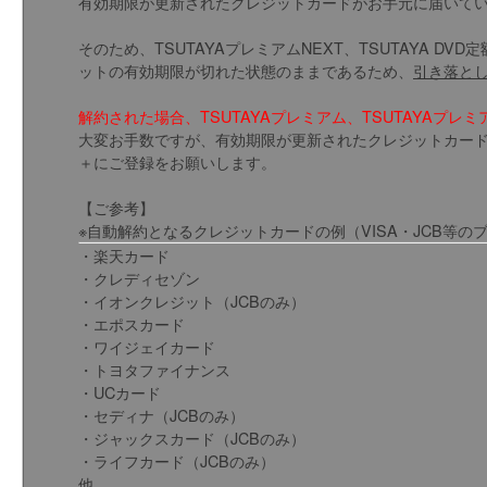
有効期限が更新されたクレジットカードがお手元に届いて
そのため、TSUTAYAプレミアムNEXT、TSUTAYA D
ットの有効期限が切れた状態のままであるため、
引き落と
解約された場合、TSUTAYAプレミアム、TSUTAYAプ
大変お手数ですが、有効期限が更新されたクレジットカードがお手
＋にご登録をお願いします。
【ご参考】
※自動解約となるクレジットカードの例（VISA・JCB等
・楽天カード
・クレディセゾン
・イオンクレジット（JCBのみ）
・エポスカード
・ワイジェイカード
・トヨタファイナンス
・UCカード
・セディナ（JCBのみ）
・ジャックスカード（JCBのみ）
・ライフカード（JCBのみ）
他