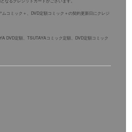
約となるクレジットカードがございます。
Aプレミアムコミック＋、DVD定額コミック＋の契約更新日にクレジ
 DVD定額、TSUTAYAコミック定額、DVD定額コミック