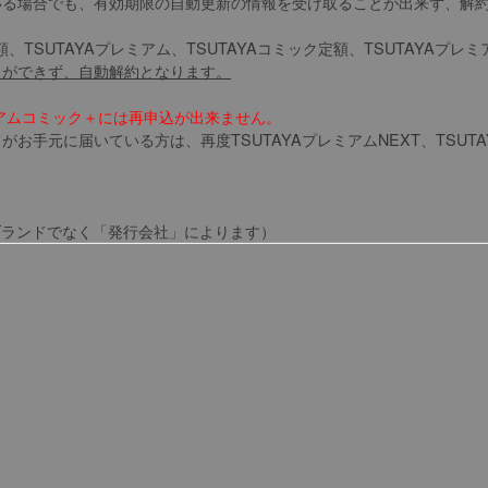
いる場合でも、有効期限の自動更新の情報を受け取ることが出来ず、解
VD定額、TSUTAYAプレミアム、TSUTAYAコミック定額、TSUTAY
しができず、自動解約となります。
レミアムコミック＋には再申込が出来ません。
元に届いている方は、再度TSUTAYAプレミアムNEXT、TSUTAYA
のブランドでなく「発行会社」によります）