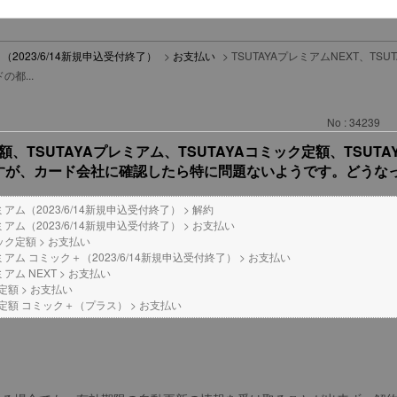
（2023/6/14新規申込受付終了）
>
お支払い
>
TSUTAYAプレミアムNEXT、TSU
都...
No : 34239
VD定額、TSUTAYAプレミアム、TSUTAYAコミック定額、T
すが、カード会社に確認したら特に問題ないようです。どうな
レミアム（2023/6/14新規申込受付終了）
>
解約
レミアム（2023/6/14新規申込受付終了）
>
お支払い
ミック定額
>
お支払い
レミアム コミック＋（2023/6/14新規申込受付終了）
>
お支払い
ミアム NEXT
>
お支払い
D定額
>
お支払い
DVD定額 コミック＋（プラス）
>
お支払い