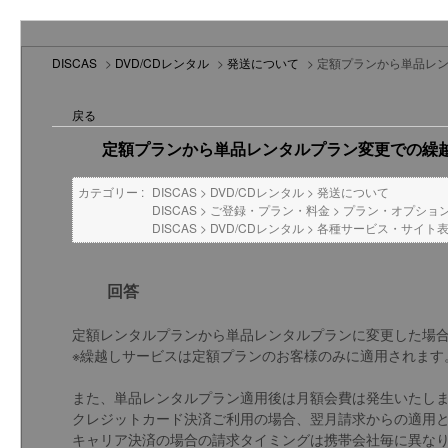
DISCAS
>
DVD/CDレンタル
>
発送について
>
定額プランから単品レ
戻る
定額プランから単品レンタルプラン変更での繰
カテゴリー :
DISCAS
>
DVD/CDレンタル
>
発送について
DISCAS
>
ご登録・プラン・料金
>
プラン・オプショ
DISCAS
>
DVD/CDレンタル
>
各種サービス・サイト
回答
定額レンタルプランから単品レンタルプランに変更した場合
※繰越しサービスは定額プランのお客様のみに適用されます
また、単品レンタルプラン適用後は月額会費は発生いたし
クレジットカード決済ご利用の場合、翌月請求からの適用
キャリア決済の場合の請求タイミングは携帯会社毎に異な