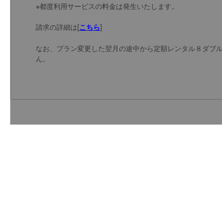
※都度利用サービスの料金は発生いたします。
請求の詳細は[
]
こちら
なお、プラン変更した翌月の途中から定額レンタル８ダブル
ん。