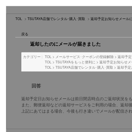
TOL
>
TSUTAYA店舗でレンタル･購入･買取
>
返却予定お知らせメール
戻る
返却したのにメールが届きました
カテゴリー :
TOL
>
メールサービス･クーポンの登録解除
>
返却予定
TOL
>
TSUTAYAをもっと便利に
>
返却予定お知らせメ
TOL
>
TSUTAYA店舗でレンタル･購入･買取
>
返却予定
回答
返却予定日お知らせメールは前日閉店時点のご返却状況を
また、郵便返却などの返却サービスをご利用の場合、返却
上記にあてはまる場合、今後も行き違いでメールが配信さ