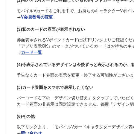
(2)モバイルVカードに登録しているVポイントカードをキャ
モバイルVカードをご利用中で、お持ちのキャラクターVポイ
→
V会員番号の変更
(3)私のカードの券面が表示されない
券面表示されるVポイントカードは以下リンクよりご確認くだ
「アプリ表示OK」のマークがついているカードはお持ちのキ
→
カード一覧
(4)今表示されているデザインは今後ずっと表示されるのか、
予告なくカード券面の表示を変更・終了する可能性がございま
(5)カード券面をスマホで表示したくない
バーコード右下の「デザイン切り替え」をタップしていただく
カード券面の非表示は固定設定できません。都度「デザイン切
(6)その他
以下リンクより、「モバイルVカードキャラクターデザイン表
→
問い合わせ