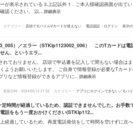
ーが表示されている 3.上記以外 1．ご本人様確認画面が出て
認ください。 以...
詳細表示
カテゴリー：
店頭でモバイルVカードが使えない
,
電話認証・ログイン
,
表示の
12003_005）／エラー（STKIp1123002_006） このT
ん、というエラ...
されておりません。 店頭で申込書を記入して間もない場合は
うお願いいたします。 ご自身で情報登録が必要なTカードの場合は、
リなど情報登録ができるアプリに...
詳細表示
更新日時：2024/05/13 21:32
カテゴリー：
アプリにログインできない／モバイ
） 一定時間が経過しているため、認証できませんでした。お手
をもう一度おかけください(STKIp112...
以上経過しているため、再度電話発信をして時間を空けずに次