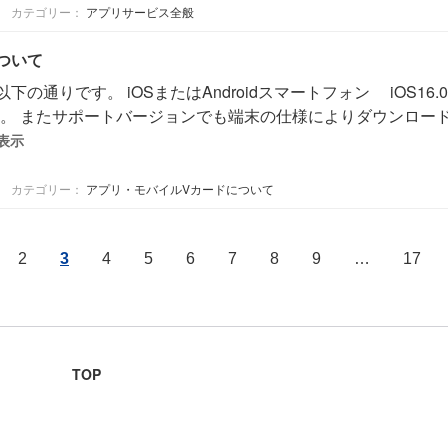
カテゴリー：
アプリサービス全般
ついて
通りです。 iOSまたはAndroidスマートフォン iOS16.0以
。 またサポートバージョンでも端末の仕様によりダウンロード
表示
カテゴリー：
アプリ・モバイルVカードについて
2
3
4
5
6
7
8
9
…
17
TOP