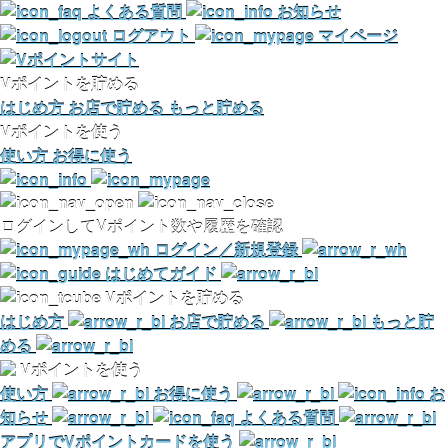
よくある質問
お知らせ
ログアウト
マイページ
Vポイントを貯める
はじめ方
お店で貯める
もっと貯める
Vポイントを使う
使い方
お得に使う
ログインしてVポイント数や履歴を確認
ログイン／新規登録
はじめてガイド
Vポイントを貯める
はじめ方
お店で貯める
もっと貯
める
Vポイントを使う
使い方
お得に使う
お
知らせ
よくある質問
アプリでVポイントカードを使う