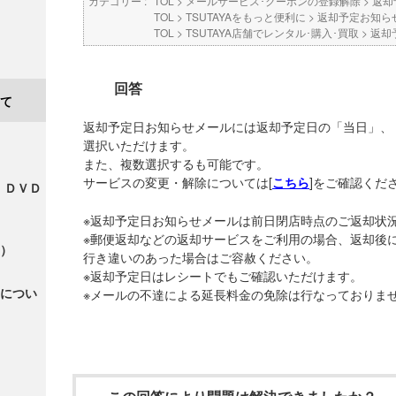
カテゴリー :
TOL
>
メールサービス･クーポンの登録解除
>
返却
TOL
>
TSUTAYAをもっと便利に
>
返却予定お知ら
TOL
>
TSUTAYA店舗でレンタル･購入･買取
>
返却
回答
て
返却予定日お知らせメールには返却予定日の「当日」、
選択いただけます。
また、複数選択するも可能です。
サービスの変更・解除については[
]をご確認くだ
こちら
・ＤＶＤ
※返却予定日お知らせメールは前日閉店時点のご返却状
※郵便返却などの返却サービスをご利用の場合、返却後
）
行き違いのあった場合はご容赦ください。
※返却予定日はレシートでもご確認いただけます。
につい
※メールの不達による延長料金の免除は行なっておりま