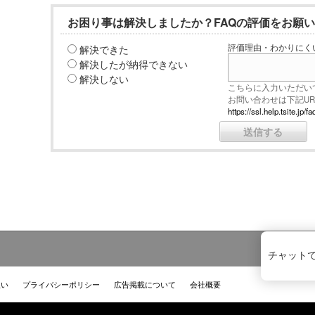
お困り事は解決しましたか？FAQの評価をお願
解決できた
評価理由・わかりにく
解決したが納得できない
解決しない
こちらに入力いただい
お問い合わせは下記U
https://ssl.help.tsite.j
チャット
扱い
プライバシーポリシー
広告掲載について
会社概要