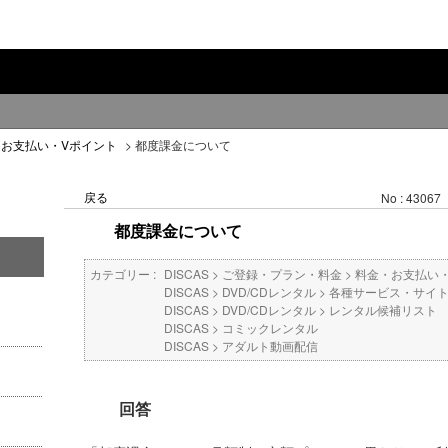
・お支払い・Vポイント
>
都度課金について
戻る
No : 43067
都度課金について
カテゴリー :
DISCAS
>
ご登録・プラン・料金
>
料金・お支払い
DISCAS
>
DVD/CDレンタル
>
各種サービス・サイ
DISCAS
>
DVD/CDレンタル
>
レンタル候補リスト
DISCAS
>
コミックレンタル
DISCAS
>
アダルト動画配信
回答