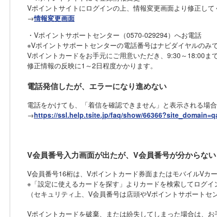
Vポイントサイトにログインの上、情報変更画面より修正して
→
情報変更画面
・Vポイントサポートセンター（0570-029294）へお電話
※Vポイントサポートセンターの電話番号はナビダイヤルのみ
Vポイントカードをお手元にご用意いただき、9:30～18:0
修正情報の反映に1～2日程度かかります。
電話発信したが、エラーになり進めない
電話をかけても、「着信を確認できません」と表示される場合
→
https://ssl.help.tsite.jp/faq/show/66366?site_domain=qa
V会員番号入力画面が出たが、V会員番号が分からない
V会員番号16桁は、Vポイントカード券面またはモバイルVカ
※「設定に使えるカードを探す」よりカードを検索してログイ
（セキュリティ上、V会員番号は店頭やVポイントサポートセ
Vポイントカードを破棄、または紛失してしまった場合は、お