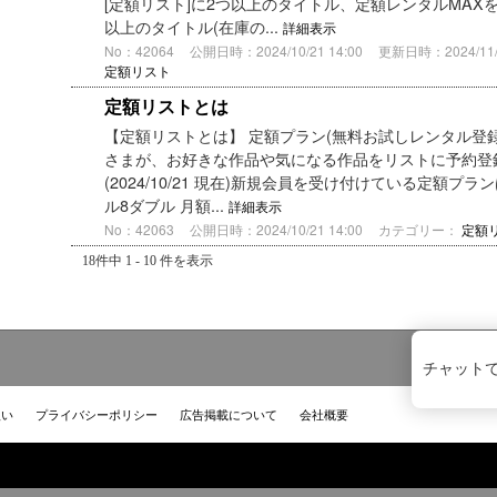
[定額リスト]に2つ以上のタイトル、定額レンタルMAXを
以上のタイトル(在庫の...
詳細表示
No：42064
公開日時：2024/10/21 14:00
更新日時：2024/11/1
定額リスト
定額リストとは
【定額リストとは】 定額プラン(無料お試しレンタル登
さまが、お好きな作品や気になる作品をリストに予約登録で
(2024/10/21 現在)新規会員を受け付けている定額プ
ル8ダブル 月額...
詳細表示
No：42063
公開日時：2024/10/21 14:00
カテゴリー：
定額
18件中 1 - 10 件を表示
チャット
扱い
プライバシーポリシー
広告掲載について
会社概要