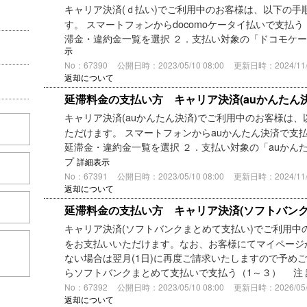
キャリア決済(ｄ払い)でご利用中のお客様は、以下の手
す。 スマートフォンからdocomoケータイ払いで支払
滞金・違約金一覧を選択 ２．支払い対象の「ドコモケ
示
No：67390
公開日時：2023/05/10 08:00
更新日時：2024/11/2
返却について
延滞料金の支払い方 キャリア決済(auかんたん決
キャリア決済(auかんたん決済)でご利用中のお客様は
ただけます。 スマートフォンからauかんたん決済で支
延滞金・違約金一覧を選択 ２．支払い対象の「auかん
プ
詳細表示
No：67391
公開日時：2023/05/10 08:00
更新日時：2024/11/2
返却について
延滞料金の支払い方 キャリア決済(ソフトバンク
キャリア決済(ソフトバンクまとめて支払い)でご利用中
をお支払いいただけます。なお、お客様にてマイページ
こちら
ない場合は翌月(1日)に再度ご請求いたしますので予め
らソフトバンクまとめて支払いで支払う（1～３） 注
No：67392
公開日時：2023/05/10 08:00
更新日時：2026/05/1
返却について