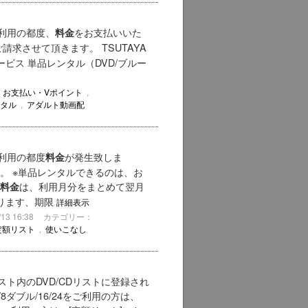
利用の都度、
をお支払いいた
料金
請求させて頂きます。 TSUTAYA
ビス 単品レンタル（DVD/ブルー
・お支払い・Vポイント
,
タル
,
アダルト動画配
利用の都度
が発生致しま
料金
。 ※単品レンタルできるのは、お
は、利用月分をまとめて翌月
料金
あります、期限
詳細表示
3 16:38
カテゴリー：
定額リスト
,
使いこなし
ト内のDVD/CDリストに登録され
8ダブル/16/24をご利用の方は、