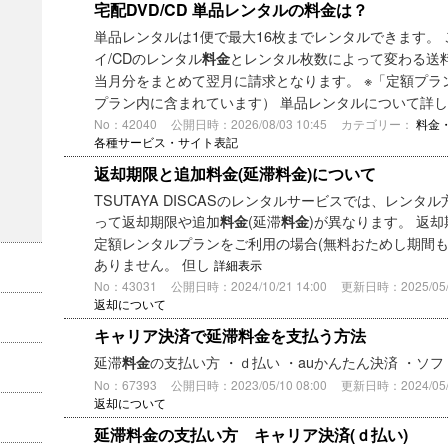
宅配DVD/CD 単品レンタルの料金は？
単品レンタルは1便で最大16枚までレンタルできます。 
イ/CDのレンタル
とレンタル枚数によって変わる送
料金
当月分をまとめて翌月に請求となります。 ※「定額プラ
プラン内に含まれています） 単品レンタルについて詳
No：42040
公開日時：2026/08/03 10:45
カテゴリー：
料金
各種サービス・サイト表記
返却期限と追加料金(延滞料金)について
TSUTAYA DISCASのレンタルサービスでは、レン
って返却期限や追加
(延滞
)が異なります。 返
料金
料金
定額レンタルプランをご利用の場合(無料おためし期間も
ありません。 但し
詳細表示
No：43031
公開日時：2024/10/21 14:00
更新日時：2025/05/1
返却について
キャリア決済で延滞料金を支払う方法
延滞
の支払い方 ・ｄ払い ・auかんたん決済 ・ソ
料金
No：67393
公開日時：2023/05/10 08:00
更新日時：2024/05/2
返却について
延滞料金の支払い方 キャリア決済(ｄ払い)