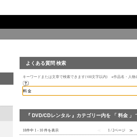
よくある質問 検索
キーワードまたは文章で検索できます(100文字以内) ※作品名・人
『 DVD/CDレンタル 』カテゴリー内を 「 料金 
18件中 1 - 10 件を表示
≪
1 / 2ページ
≫