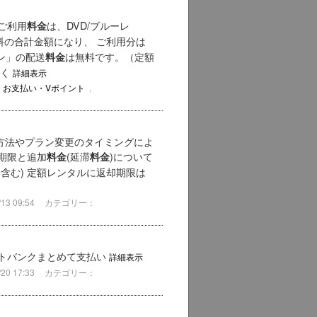
ご利用
は、DVD/ブルーレ
料金
料の合計金額になり、 ご利用分は
ン」の配送
は無料です。（定額
料金
しく
詳細表示
・お支払い・Vポイント
,
タル方法やプラン変更のタイミングによ
却期限と追加
(延滞
)について
料金
料金
含む) 定額レンタルに返却期限は
3 09:54
カテゴリー：
フトバンクまとめて支払い
詳細表示
0 17:33
カテゴリー：