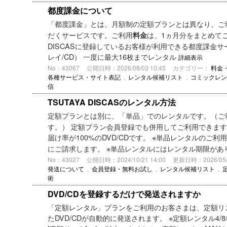
都度課金について
「都度課金」とは、月額制の定額プランとは異なり、ご
だくサービスです。ご利用
は、1ヵ月分をまとめてご
料金
DISCASに登録しているお客様が利用できる都度課金サー
レイ/CD） 一度に最大16枚までレンタル
詳細表示
No：43067
公開日時：2026/08/03 10:45
カテゴリー：
料金
各種サービス・サイト表記
,
レンタル候補リスト
,
コミックレン
信
TSUTAYA DISCASのレンタル方法
定額プランとは別に、「単品」でのレンタルです。（ご
す。） 定額プラン会員登録でも併用してご利用できます
届け率が100%のDVD/CDです。 ※単品レンタルのご利用
にご請求します。 ※単品レンタルにはレンタル期限が
No：43027
公開日時：2024/10/21 14:00
更新日時：2026/05/1
発送について
,
会員登録・無料お試し
,
レンタル候補リスト
,
術
DVD/CDを登録するだけで発送されますか
「定額レンタル」プランをご利用のお客さまは、定額リス
たDVD/CDが自動的に発送されます。 ※定額レンタル4/8/