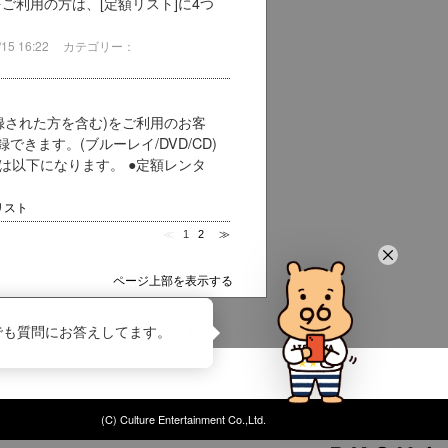
ご利用の方は、[定額リスト]に4つ
5 16:22
カテゴリー：
録された方を含む)をご利用のお客
きます。(ブルーレイ/DVD/CD)
ランは以下になります。 ●定額レンタ
リスト
≪
1
2
≫
ページ上部を表示する
でも質問にお答えしてます。
(C) Culture Entertainment Co.,Ltd.