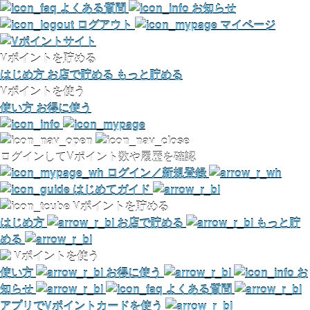
よくある質問
お知らせ
ログアウト
マイページ
Vポイントを貯める
はじめ方
お店で貯める
もっと貯める
Vポイントを使う
使い方
お得に使う
ログインしてVポイント数や履歴を確認
ログイン／新規登録
はじめてガイド
Vポイントを貯める
はじめ方
お店で貯める
もっと貯
める
Vポイントを使う
使い方
お得に使う
お
知らせ
よくある質問
アプリでVポイントカードを使う