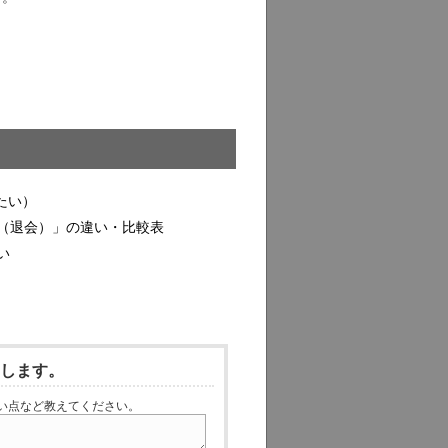
。
たい）
（退会）」の違い・比較表
い
いします。
い点など教えてください。