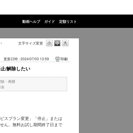
動画ヘルプ
ガイド
定額リスト
い
文字サイズ変更
更新日時 : 2024/07/03 13:59
印刷
止/解除したい
解除・再開
退会
ビスプラン変更」「停止」または
せん。無料お試し期間終了日まで