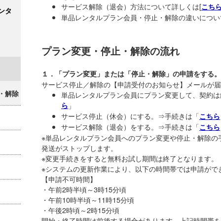
サービス解除（退会）方法について詳しくは[
こち
ンタ
単品レンタルプラン会員・停止・解除の違いについ
プラン変更・停止・解除の流れ
１．「プラン変更」または「停止・解除」の申請をする。
サービス停止／解除の【申請受付のお知らせ】メールが届
・解除
単品レンタルプラン会員にプラン変更して、契約は
ら
」
サービス停止（休会）にする。⇒手続きは「
こちら
サービス解除（退会）をする。⇒手続きは「
こちら
※単品レンタルプラン会員へのプラン変更や停止・解除の
発送がストップします。
※変更手続きをすると無料お試し期間は終了となります。
※システムの更新作業により、以下の時間帯では申請がで
【申請不可時間】
・午前2時半頃～3時15分頃
・午前10時半頃～11時15分頃
・午後2時頃～2時15分頃
開始・終了時間は前後する場合があります、上記時間帯を