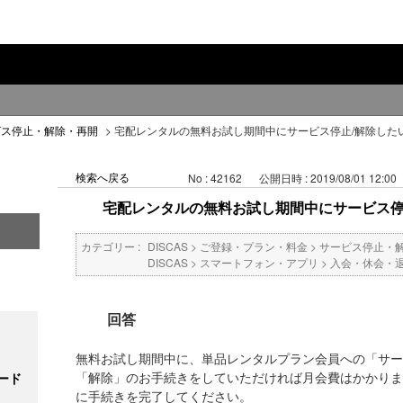
ビス停止・解除・再開
>
宅配レンタルの無料お試し期間中にサービス停止/解除した
検索へ戻る
No : 42162
公開日時 : 2019/08/01 12:00
宅配レンタルの無料お試し期間中にサービス停
カテゴリー :
DISCAS
>
ご登録・プラン・料金
>
サービス停止・
DISCAS
>
スマートフォン・アプリ
>
入会・休会・
回答
無料お試し期間中に、単品レンタルプラン会員への「サー
「解除」のお手続きをしていただければ月会費はかかりま
ード
に手続きを完了してください。