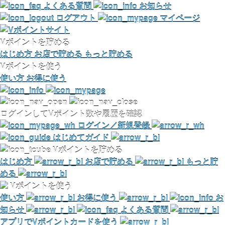
よくある質問
お知らせ
ログアウト
マイページ
Vポイントを貯める
はじめ方
お店で貯める
もっと貯める
Vポイントを使う
使い方
お得に使う
ログインしてVポイント数や履歴を確認
ログイン／新規登録
はじめてガイド
Vポイントを貯める
はじめ方
お店で貯める
もっと貯
める
Vポイントを使う
使い方
お得に使う
お
知らせ
よくある質問
アプリでVポイントカードを使う