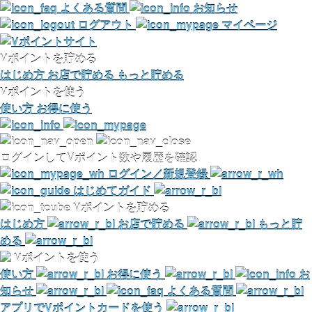
よくある質問
お知らせ
ログアウト
マイページ
Vポイントを貯める
はじめ方
お店で貯める
もっと貯める
Vポイントを使う
使い方
お得に使う
ログインしてVポイント数や履歴を確認
ログイン／新規登録
はじめてガイド
Vポイントを貯める
はじめ方
お店で貯める
もっと貯
める
Vポイントを使う
使い方
お得に使う
お
知らせ
よくある質問
アプリでVポイントカードを使う