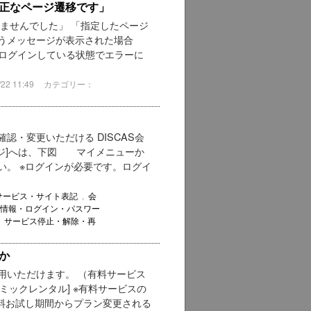
正なページ遷移です」
ませんでした」 「指定したページ
いうメッセージが表示された場合
イトにログインしている状態でエラーに
2 11:49
カテゴリー：
・変更いただける DISCAS会
ージ]へは、下図 マイメニューか
い。 ※ログインが必要です。ログイ
サービス・サイト表記
,
会
情報・ログイン・パスワー
,
サービス停止・解除・再
か
用いただけます。 （有料サービス
ミックレンタル] ※有料サービスの
料お試し期間からプラン変更される