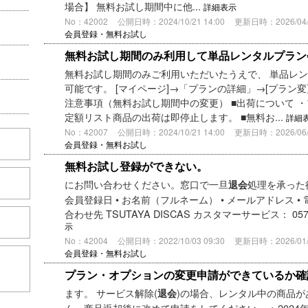
場合】 無料お試し期間中に他...
詳細表示
No：42002
公開日時：2024/10/21 14:00
更新日時：2026/04/2
会員登録・無料お試し
無料お試し期間のみ利用して単品レンタルプラン
無料お試し期間のみご利用いただいたうえで、 単品レ
可能です。 [マイページ]→「プランの詳細」→[プラン変
注意事項（無料お試し期間中の変更） ■出荷について 
定額リスト商品の出荷は即停止します。 ■無料お...
詳細
No：42007
公開日時：2024/10/21 14:00
更新日時：2026/06/1
会員登録・無料お試し
無料お試し登録ができない。
にお問い合わせください。窓口で一旦
処理を承った
退会
会員登録日 • お名前（フルネーム） • メールアドレス • 電
合わせ先 TSUTAYA DISCAS カスタマーサービス： 05
示
No：42004
公開日時：2022/10/03 09:30
更新日時：2026/01/0
会員登録・無料お試し
こちら
プラン・オプションの変更申請ができているか確
ます。 サービス解除(
)の場合、レンタル中の商品
退会
ん。商品返却後に改めて申請をしてください。 ※ 2024