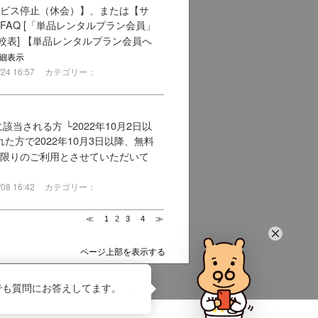
ービス停止（休会）】、または【サ
FAQ [「単品レンタルプラン会員」
較表] 【単品レンタルプラン会員へ
細表示
4 16:57
カテゴリー：
される方 └2022年10月2日以
れた方で2022年10月3日以降、無料
回限りのご利用とさせていただいて
8 16:42
カテゴリー：
≪
1
2
3
4
≫
ページ上部を表示する
でも質問にお答えしてます。