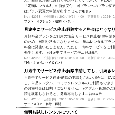
「定額レンタル8」の新規受付、同プランへのプラン変
はプラン変更の申請が出来ません
詳細表示
No：42033
公開日時：2024/10/21 14:00
更新日時：2024/10/2
プラン・オプション・追加レンタル
月途中にサービス停止/解除すると料金はどうな
月額料金プランをご利用の場合 サービス停止/解除申請
のため、日割り料金になりません。 単品レンタルプラン
料金は発生いたしません。ただし、有料サービスをご利
発生します。 ※月途中でサービス停...
詳細表示
No：42058
公開日時：2014/10/20 00:00
更新日時：2024/07/0
料金・お支払い・Vポイント
月途中でサービス停止/解除申請しても、引続き
月途中でサービス停止/解除の申請をされた場合は、DVD
し、単品レンタル、コミックレンタルのご利用もできませ
の月額料金は日割りになりません。 ※アダルト配信のご利
請を取消しされると、発送再開します...
詳細表示
No：42166
公開日時：2014/10/20 00:00
更新日時：2022/09/2
サービス停止・解除・再開
無料お試しレンタルについて