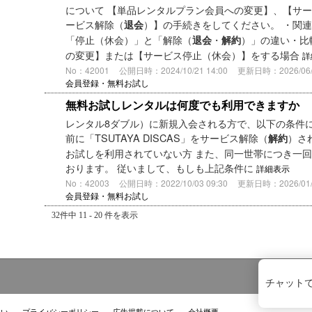
について 【単品レンタルプラン会員への変更】、【サ
ービス解除（
）】の手続きをしてください。 ・関連
退会
「停止（休会）」と「解除（
・
）」の違い・比
退会
解約
の変更】または【サービス停止（休会）】をする場合
詳
No：42001
公開日時：2024/10/21 14:00
更新日時：2026/06/2
会員登録・無料お試し
無料お試しレンタルは何度でも利用できますか
レンタル8ダブル）に新規入会される方で、以下の条件に該当
前に「TSUTAYA DISCAS」をサービス解除（
）さ
解約
お試しを利用されていない方 また、同一世帯につき一
おります。 従いまして、もしも上記条件に
詳細表示
No：42003
公開日時：2022/10/03 09:30
更新日時：2026/01/0
会員登録・無料お試し
32件中 11 - 20 件を表示
チャット
扱い
プライバシーポリシー
広告掲載について
会社概要