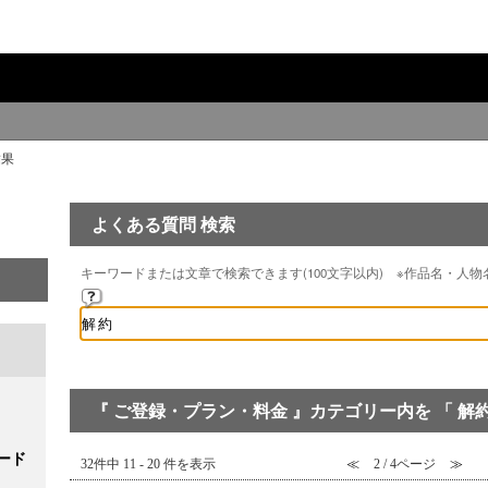
結果
よくある質問 検索
キーワードまたは文章で検索できます(100文字以内) ※作品名・人
『 ご登録・プラン・料金 』カテゴリー内を 「 解約
ード
32件中 11 - 20 件を表示
≪
2 / 4ページ
≫