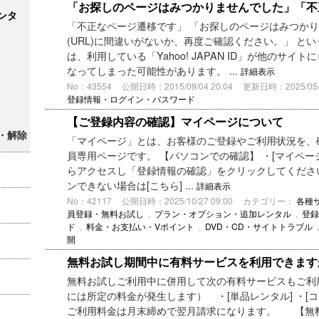
「お探しのページはみつかりませんでした」「不
ンタ
「不正なページ遷移です」 「お探しのページはみつかり
(URL)に間違いがないか、再度ご確認ください。」 と
は、利用している「Yahoo! JAPAN ID」が他のサ
なってしまった可能性があります。 ...
詳細表示
No：43554
公開日時：2015/09/04 20:04
更新日時：2025/05/2
登録情報・ログイン・パスワード
【ご登録内容の確認】マイページについて
・解除
「マイページ」とは、お客様のご登録やご利用状況を、確認
員専用ページです。 【パソコンでの確認】 ・[マイペ
らアクセスし「登録情報の確認」をクリックしてくださ
ンできない場合は[こちら] ...
詳細表示
No：42117
公開日時：2025/10/27 09:00
カテゴリー：
各種
員登録・無料お試し
,
プラン・オプション・追加レンタル
,
登録
ド
,
料金・お支払い・Vポイント
,
DVD・CD・サイトトラブル
開
無料お試し期間中に有料サービスを利用できます
無料お試しご利用中に併用して次の有料サービスもご利
には所定の料金が発生します） ・[単品レンタル] ・[コ
ご利用料金は月末締めで翌月請求になります。 【無