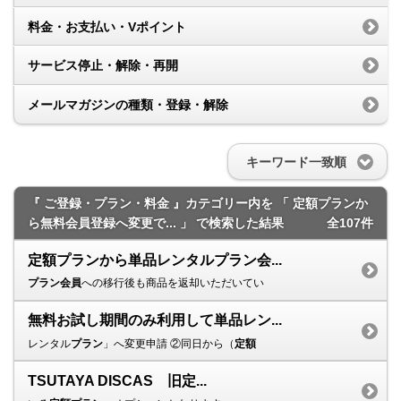
料金・お支払い・Vポイント
サービス停止・解除・再開
メールマガジンの種類・登録・解除
キーワード一致順
『 ご登録・プラン・料金 』カテゴリー内を 「 定額プランか
ら無料会員登録へ変更で... 」 で検索した結果
全107件
定額プランから単品レンタルプラン会...
プラン会員
への移行後も商品を返却いただいてい
無料お試し期間のみ利用して単品レン...
レンタル
プラン
」へ変更申請 ②同日から（
定額
TSUTAYA DISCAS 旧定...