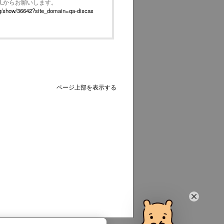
RLからお願いします。
p/faq/show/36642?site_domain=qa-discas
ページ上部を表示する