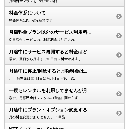
月額
料金
プランをご利用の場合
料金体系について
料金
体系は以下の2種類です
月額料金プラン以外のサービス利用料...
従量課金サービスのご利用
料金
は利用され
月途中にサービス再開すると料金はど...
場合、翌日から月末までの日割り
料金
が発生し
月途中に停止/解除すると月額料金は...
、 月額
料金
は毎月1日に当月(1日～30、31
一度もレンタルを利用してませんが月...
場合、月額
料金
はレンタルの有無に関わらず
月途中にプラン・オプション変更する...
月の
料金
変更はありません。 ※単品