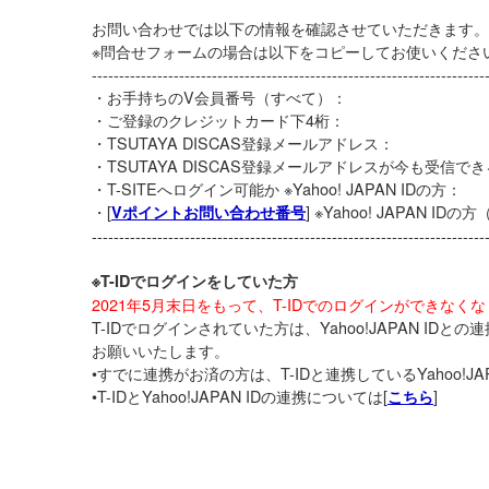
お問い合わせでは以下の情報を確認させていただきます。
※問合せフォームの場合は以下をコピーしてお使いくださ
------------------------------------------------------------------------
・お手持ちのV会員番号（すべて）：
・ご登録のクレジットカード下4桁：
・TSUTAYA DISCAS登録メールアドレス：
・TSUTAYA DISCAS登録メールアドレスが今も受信で
・T-SITEへログイン可能か ※Yahoo! JAPAN IDの方：
・[
] ※Yahoo! JAPAN IDの
Vポイントお問い合わせ番号
------------------------------------------------------------------------
※T-IDでログインをしていた方
2021年5月末日をもって、T-IDでのログインができなく
T-IDでログインされていた方は、Yahoo!JAPAN ID
お願いいたします。
•すでに連携がお済の方は、T-IDと連携しているYahoo!JA
•T-IDとYahoo!JAPAN IDの連携については[
]
こちら