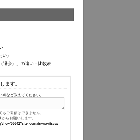
い
たい）
（退会）」の違い・比較表
いします。
い点など教えてください。
てもご返信はできません。
RLからお願いします。
p/faq/show/36642?site_domain=qa-discas