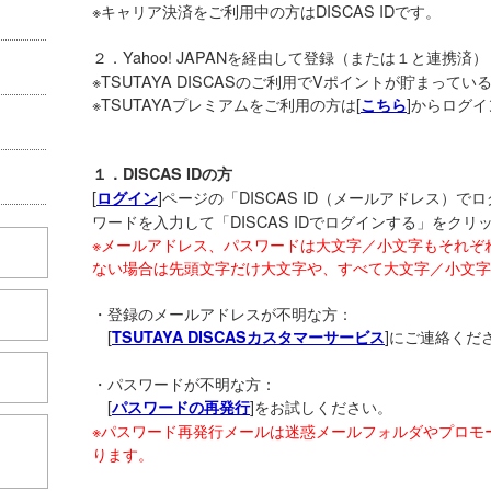
※キャリア決済をご利用中の方はDISCAS IDです。
２．Yahoo! JAPANを経由して登録（または１と連携済）
※TSUTAYA DISCASのご利用でVポイントが貯まっている方は
※TSUTAYAプレミアムをご利用の方は[
]からログ
こちら
１．DISCAS IDの方
[
]ページの「DISCAS ID（メールアドレス）
ログイン
ワードを入力して「DISCAS IDでログインする」をク
※メールアドレス、パスワードは大文字／小文字もそれぞ
ない場合は
先頭文字だけ大文字や、
すべて大文字／小文字
・登録のメールアドレスが不明な方：
[
]にご連絡くだ
TSUTAYA DISCASカスタマーサービス
・パスワードが不明な方：
[
]をお試しください。
パスワードの再発行
※パスワード再発行メールは迷惑メールフォルダやプロモ
こちら
ります。