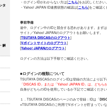
・ログインIDがわからない方は[
]をお試しください
こちら
ンタ
・Yahoo! JAPAN ID連携状態の確認は[
]をご確認く
こちら
事前準備
途中、ログイン中のIDと競合する恐れがあります。まずはTSU
サイト／Yahoo! JAPANのログアウトをお願いします。
[
]
TSUTAYA DISCASのログアウト
[
]
Vポイントサイトのログアウト
・解
[
]
Yahoo! JAPANのログアウト
ログインの方法は以下手順でご確認ください。
■ログインの種類について
TSUTAYA DISCASのログインIDは登録の方法により
「DISCAS ID」または「Yahoo! JAPAN ID」は、
自身がどちらのIDを使用しているか下記でご確認くださ
１．TSUTAYA DISCASのページのみで登録：IDは「
DI
※TSUTAYA DISCASのご利用でVポイントが貯まっていな