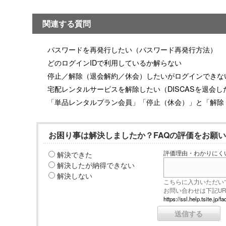
関連する質問
パスワードを再発行したい（パスワード再発行方法）
どのログインIDで利用しているか解らない
停止／解除（退会解約／休会）したいがログインできな
宅配レンタルサービスを解除したい（DISCASを退会し
「単品レンタルプラン会員」「停止（休会）」と「解除
お困り事は解決しましたか？FAQの評価をお願
解決できた
評価理由・わかりにく
解決したが納得できない
解決しない
こちらに入力いただい
お問い合わせは下記U
https://ssl.help.tsite.j