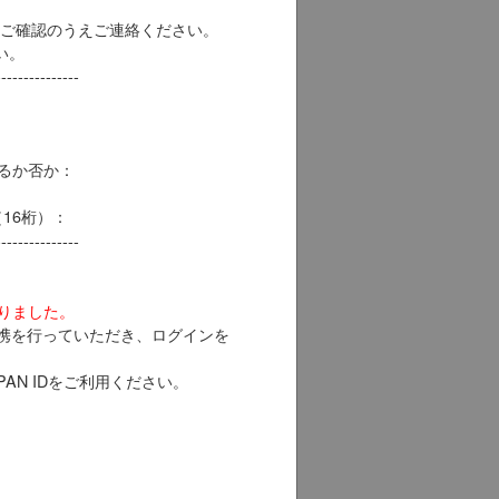
ご確認のうえご連絡ください。
い。
---------------
きるか否か：
方（16桁）：
---------------
なりました。
との連携を行っていただき、ログインを
PAN IDをご利用ください。