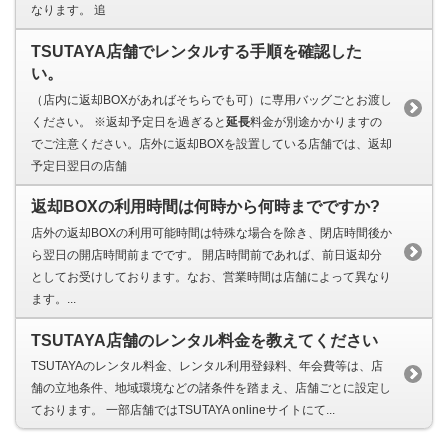
なります。 追
TSUTAYA店舗でレンタルする手順を確認した
い。
（店内に返却BOXがあればそちらでも可）に専用バッグごとお渡し
ください。 ※返却予定日を過ぎると
延長
料金が別途かかりますの
でご注意ください。店外に返却BOXを設置している店舗では、返却
予定日翌日の店舗
返却BOXの利用時間は何時から何時までですか?
店外の返却BOXの利用可能時間は特殊な場合を除き、閉店時間後か
ら翌日の開店時間前までです。 開店時間前であれば、前日返却分
としてお受けしております。なお、営業時間は店舗によって異なり
ます。...
TSUTAYA店舗のレンタル料金を教えてください
TSUTAYAのレンタル料金、レンタル利用登録料、年会費等は、店
舗の立地条件、地域環境などの諸条件を踏まえ、店舗ごとに設定し
ております。 一部店舗ではTSUTAYA onlineサイトにて...