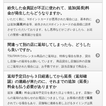
紛失した会員証が不正に使われて、追加(延長)料
金が発生したらどうなりますか。
いただく前に、Vポイントカードが悪用された場合には、基本的に
は追加(
延長
)料金等、紛失されたVポイントカードの会員様に請求
させていただいております。もし悪用などがございましたら、お近
くの警察へ被害届けを提出
間違って別の店に返却してしまったら、どうした
ら良いですか。
TSUTAYAでのレンタル商品のご返却は、特殊な場合を除き、貸出
し店舗への返却をお願いしています。 商品貸出し店舗以外の店舗
にご返却された場合には、お手数ですが、該当店舗まで商品を...
返却予定日から３日経過してから延長（返却確
認）の連絡が来たのに、それまでの追加（延長）
料金も払う必要がありますか
追加（
延長
）料金は返却予定日を過ぎた日より発生します。店舗か
らの返却のお知らせのお電話につきましては、お客様の意思で
延長
されている場合もあり、店舗毎に連絡を差し上げるタイミングは異