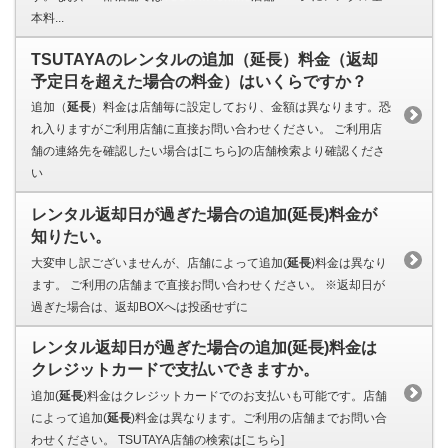
本料...
TSUTAYAのレンタルの追加（延長）料金（返却
予定日を超えた場合の料金）はいくらですか？
追加（
延長
）料金は店舗毎に設定しており、金額は異なります。恐
れ入りますがご利用店舗に直接お問い合わせください。 ご利用店
舗の連絡先を確認したい場合は[こちら]の店舗検索より確認くださ
い
レンタル返却日が過ぎた場合の追加(延長)料金が
知りたい。
大変申し訳ございませんが、店舗によって追加(
延長
)料金は異なり
ます。 ご利用の店舗まで直接お問い合わせください。 ※返却日が
過ぎた場合は、返却BOXへは投函せずに
レンタル返却日が過ぎた場合の追加(延長)料金は
クレジットカードで支払いできますか。
追加(
延長
)料金はクレジットカードでのお支払いも可能です。店舗
によって追加(
延長
)料金は異なります。ご利用の店舗までお問い合
わせください。 TSUTAYA店舗の検索は[こちら]