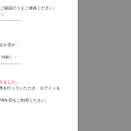
ご確認のうえご連絡ください。
い。
---------------
きるか否か：
方（16桁）：
---------------
なりました。
との連携を行っていただき、ログインを
PAN IDをご利用ください。