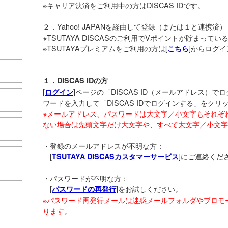
※キャリア決済をご利用中の方はDISCAS IDです。
２．Yahoo! JAPANを経由して登録（または１と連携済）
※TSUTAYA DISCASのご利用でVポイントが貯まっている方は
※TSUTAYAプレミアムをご利用の方は[
]からログ
こちら
１．DISCAS IDの方
[
]ページの「DISCAS ID（メールアドレス）
ログイン
ワードを入力して「DISCAS IDでログインする」をク
※メールアドレス、パスワードは大文字／小文字もそれぞ
ない場合は
先頭文字だけ大文字や、
すべて大文字／小文字
・登録のメールアドレスが不明な方：
[
]にご連絡くだ
TSUTAYA DISCASカスタマーサービス
こちら
・パスワードが不明な方：
[
]をお試しください。
パスワードの再発行
※パスワード再発行メールは迷惑メールフォルダやプロモ
ります。