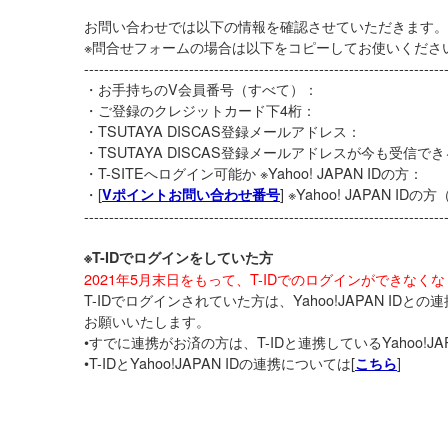
お問い合わせでは以下の情報を確認させていただきます。
※問合せフォームの場合は以下をコピーしてお使いくださ
------------------------------------------------------------------------
・お手持ちのV会員番号（すべて）：
・ご登録のクレジットカード下4桁：
・TSUTAYA DISCAS登録メールアドレス：
・TSUTAYA DISCAS登録メールアドレスが今も受信で
・T-SITEへログイン可能か ※Yahoo! JAPAN IDの方：
・[
] ※Yahoo! JAPAN IDの
Vポイントお問い合わせ番号
------------------------------------------------------------------------
※T-IDでログインをしていた方
2021年5月末日をもって、T-IDでのログインができなく
T-IDでログインされていた方は、Yahoo!JAPAN ID
お願いいたします。
•すでに連携がお済の方は、T-IDと連携しているYahoo!JA
•T-IDとYahoo!JAPAN IDの連携については[
]
こちら