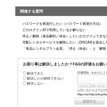
関連する質問
パスワードを再発行したい（パスワード再発行方法）
どのログインIDで利用しているか解らない
停止／解除（退会解約／休会）したいがログインできな
宅配レンタルサービスを解除したい（DISCASを退会し
「単品レンタルプラン会員」「停止（休会）」と「解除
お困り事は解決しましたか？FAQの評価をお願
解決できた
評価理由・わかりにく
解決したが納得できない
解決しない
こちらに入力いただい
お問い合わせは下記U
https://ssl.help.tsite.j