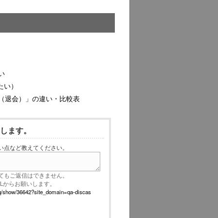
い
たい）
（退会）」の違い・比較表
いします。
い点など教えてください。
てもご返信はできません。
RLからお願いします。
p/faq/show/36642?site_domain=qa-discas