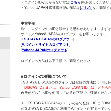
・ログインIDがわからない方は[
]をお試しください
こちら
・Yahoo! JAPAN ID連携状態の確認は[
]をご確認く
こちら
事前準備
途中、ログイン中のIDと競合する恐れがあります。まずはTSU
サイト／Yahoo! JAPANのログアウトをお願いします。
[
]
TSUTAYA DISCASのログアウト
[
]
Vポイントサイトのログアウト
[
]
Yahoo! JAPANのログアウト
ログインの方法は以下手順でご確認ください。
■ログインの種類について
TSUTAYA DISCASのログインIDは登録の方法により
「DISCAS ID」または「Yahoo! JAPAN ID」は、
自身がどちらのIDを使用しているか下記でご確認くださ
１．TSUTAYA DISCASのページのみで登録：IDは「
DI
※TSUTAYA DISCASのご利用でVポイントが貯まっていな