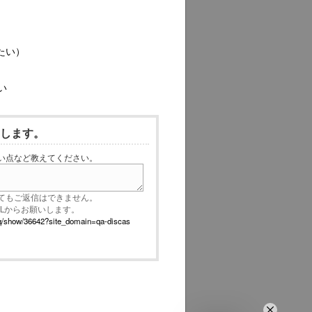
たい）
い
いします。
い点など教えてください。
てもご返信はできません。
RLからお願いします。
p/faq/show/36642?site_domain=qa-discas