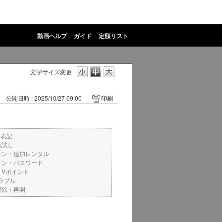
動画ヘルプ
ガイド
定額リスト
文字サイズ変更
公開日時 : 2025/10/27 09:00
印刷
ト表記
お試し
ョン・追加レンタル
イン・パスワード
・Vポイント
ラブル
解除・再開