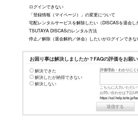
ログインできない
「登録情報（マイページ）」の変更について
宅配レンタルサービスを解除したい（DISCASを退会し
TSUTAYA DISCASのレンタル方法
停止／解除（退会解約／休会）したいがログインできな
お困り事は解決しましたか？FAQの評価をお願
解決できた
評価理由・わかりにく
解決したが納得できない
解決しない
こちらに入力いただい
お問い合わせは下記U
https://ssl.help.tsite.j