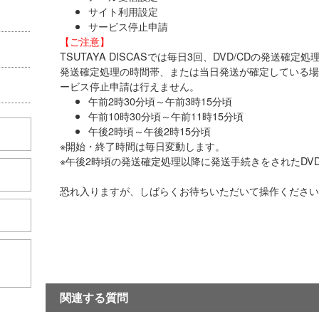
サイト利用設定
サービス停止申請
【ご注意】
TSUTAYA DISCASでは毎日3回、DVD/CDの発送確
発送確定処理の時間帯、または当日発送が確定している場
ービス停止申請は行えません。
午前2時30分頃～午前3時15分頃
午前10時30分頃～午前11時15分頃
午後2時頃～午後2時15分頃
※開始・終了時間は毎日変動します。
※午後2時頃の発送確定処理以降に発送手続きをされたDVD
恐れ入りますが、しばらくお待ちいただいて操作ください
こちら
関連する質問