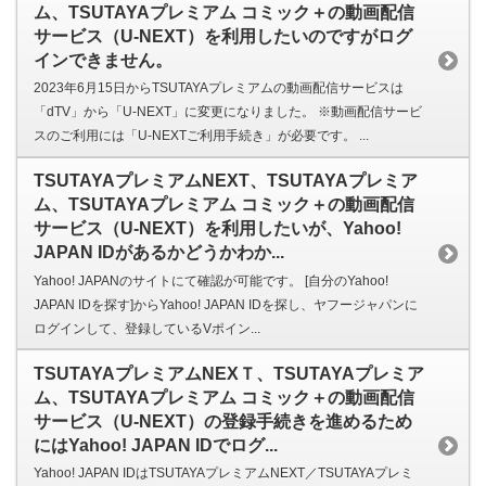
ム、TSUTAYAプレミアム コミック＋の動画配信
サービス（U-NEXT）を利用したいのですがログ
インできません。
2023年6月15日からTSUTAYAプレミアムの動画配信サービスは
「dTV」から「U-NEXT」に変更になりました。 ※動画配信サービ
スのご利用には「U-NEXTご利用手続き」が必要です。 ...
TSUTAYAプレミアムNEXT、TSUTAYAプレミア
ム、TSUTAYAプレミアム コミック＋の動画配信
サービス（U-NEXT）を利用したいが、Yahoo!
JAPAN IDがあるかどうかわか...
Yahoo! JAPANのサイトにて確認が可能です。 [自分のYahoo!
JAPAN IDを探す]からYahoo! JAPAN IDを探し、ヤフージャパンに
ログインして、登録しているVポイン...
TSUTAYAプレミアムNEXＴ、TSUTAYAプレミア
ム、TSUTAYAプレミアム コミック＋の動画配信
サービス（U-NEXT）の登録手続きを進めるため
にはYahoo! JAPAN IDでログ...
Yahoo! JAPAN IDはTSUTAYAプレミアムNEXT／TSUTAYAプレミ