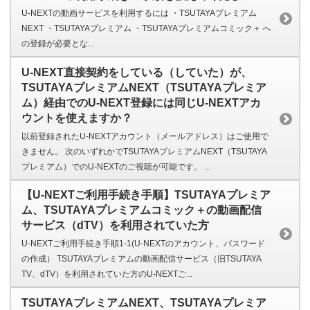
U-NEXTの動画サービスを利用するには ・TSUTAYAプレミアム
NEXT ・TSUTAYAプレミアム ・TSUTAYAプレミアムコミック＋ へ
の登録が必要とな...
U-NEXT直接契約をしている（していた）が、
TSUTAYAプレミアムNEXT（TSUTAYAプレミア
ム）経由でのU-NEXT登録には同じU-NEXTアカ
ウントを使えますか？
以前登録されたU-NEXTアカウント（メールアドレス）はご使用で
きません。 次のいずれかでTSUTAYAプレミアムNEXT（TSUTAYA
プレミアム）でのU-NEXTのご視聴が可能です。 ...
【U-NEXTご利用手続き手順】TSUTAYAプレミア
ム、TSUTAYAプレミアムコミック＋の動画配信
サービス（dTV）を利用されていた方
U-NEXTご利用手続き手順1-1(U-NEXTのアカウント、パスワード
の作成） TSUTAYAプレミアムの動画配信サービス（旧TSUTAYA
TV、dTV）を利用されていた方のU-NEXTご...
TSUTAYAプレミアムNEXT、TSUTAYAプレミア