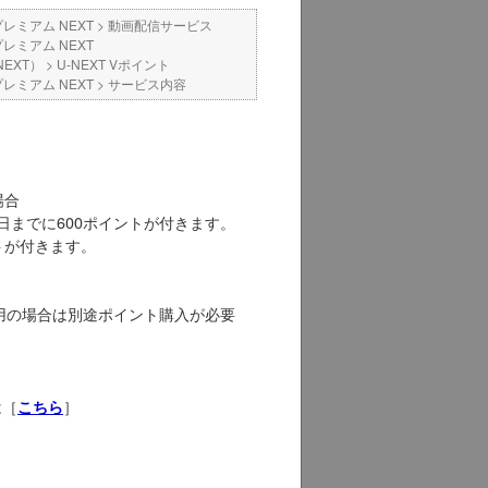
プレミアム NEXT
>
動画配信サービス
プレミアム NEXT
EXT）
>
U-NEXT Vポイント
プレミアム NEXT
>
サービス内容
場合
までに600ポイントが付きます。
トが付きます。
ご利用の場合は別途ポイント購入が必要
は［
］
こちら