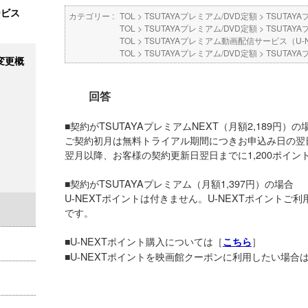
ービス
カテゴリー :
TOL
>
TSUTAYAプレミアム/DVD定額
>
TSUTAYA
TOL
>
TSUTAYAプレミアム/DVD定額
>
TSUTAYA
TOL
>
TSUTAYAプレミアム動画配信サービス（U-N
TOL
>
TSUTAYAプレミアム/DVD定額
>
TSUTAYA
変更概
回答
■契約がTSUTAYAプレミアムNEXT（月額2,189円）の
ご契約初月は無料トライアル期間につきお申込み日の翌日
翌月以降、お客様の契約更新日翌日までに1,200ポイン
■契約がTSUTAYAプレミアム（月額1,397円）の場合
U-NEXTポイントは付きません。U-NEXTポイント
です。
■U-NEXTポイント購入については［
］
こちら
■U-NEXTポイントを映画館クーポンに利用したい場合