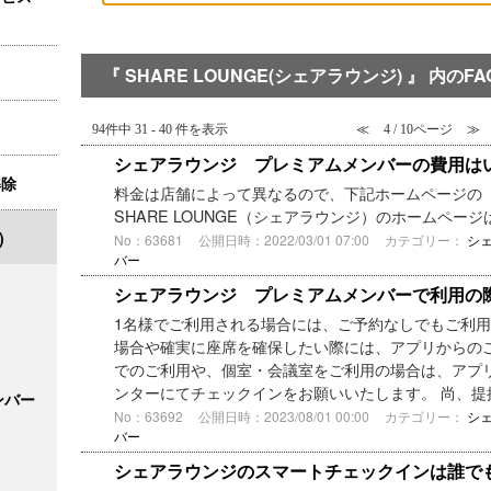
『 SHARE LOUNGE(シェアラウンジ) 』 内のFA
94件中 31 - 40 件を表示
≪
4 / 10ページ
≫
シェアラウンジ プレミアムメンバーの費用は
解除
料金は店舗によって異なるので、下記ホームページの
SHARE LOUNGE（シェアラウンジ）のホームページ
)
No：63681
公開日時：2022/03/01 07:00
カテゴリー：
シ
バー
シェアラウンジ プレミアムメンバーで利用の
1名様でご利用される場合には、ご予約なしでもご利
場合や確実に座席を確保したい際には、アプリからのご
でのご利用や、個室・会議室をご利用の場合は、アプ
ンターにてチェックインをお願いいたします。 尚、提携
ンバー
No：63692
公開日時：2023/08/01 00:00
カテゴリー：
シ
バー
シェアラウンジのスマートチェックインは誰で