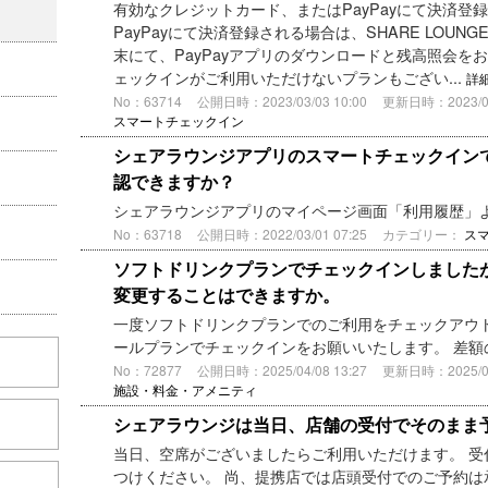
有効なクレジットカード、またはPayPayにて決済登
PayPayにて決済登録される場合は、SHARE LOU
末にて、PayPayアプリのダウンロードと残高照会を
ェックインがご利用いただけないプランもござい...
詳
No：63714
公開日時：2023/03/03 10:00
更新日時：2023/08/
スマートチェックイン
シェアラウンジアプリのスマートチェックイン
認できますか？
シェアラウンジアプリのマイページ画面「利用履歴」
No：63718
公開日時：2022/03/01 07:25
カテゴリー：
ス
ソフトドリンクプランでチェックインしました
変更することはできますか。
一度ソフトドリンクプランでのご利用をチェックアウ
ールプランでチェックインをお願いいたします。 差
No：72877
公開日時：2025/04/08 13:27
更新日時：2025/04/
施設・料金・アメニティ
シェアラウンジは当日、店舗の受付でそのまま
当日、空席がございましたらご利用いただけます。 受
つけください。 尚、提携店では店頭受付でのご予約は