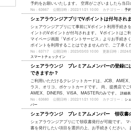
予約をお願いいたします。 空席がございましたら当
No：63667
公開日時：2022/11/21 10:00
カテゴリー：
予
シェアラウンジアプリでVポイントは付与され
シェアウンジアプリにて事前にVポイント利用手続きを
イントのVポイントが付与されます。 Vポイントはご
マイページ画面「Vポイントサービス」よりお手続きく
ポイントを利用することはできませんので、ご了承くださ
No：63717
公開日時：2023/03/03 10:00
更新日時：2024/04/
スマートチェックイン
シェアラウンジ プレミアムメンバーの登録に
できますか？
ご利用いただけるクレジットカードは、JCB、AMEX、DI
ラス、オリコ、ポケットカードです。 尚、提携店でご
AMEX、DINERS、VISA、MASTERのみです。
詳細表
No：63680
公開日時：2022/11/21 10:00
カテゴリー：
シ
バー
シェアラウンジ プレミアムメンバー 領収書
シェアラウンジアプリにて領収書発行が可能です。 マ
書を発行したい項目を選択の上、お手続きください。