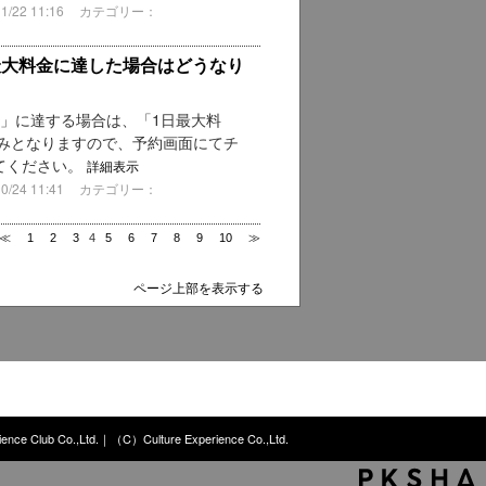
22 11:16
カテゴリー：
最大料金に達した場合はどうなり
」に達する場合は、「1日最大料
みとなりますので、予約画面にてチ
てください。
詳細表示
24 11:41
カテゴリー：
≪
1
2
3
4
5
6
7
8
9
10
≫
ページ上部を表示する
nce Club Co.,Ltd.｜（C）Culture Experience Co.,Ltd.