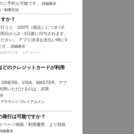
日のご予約も可能です。
詳細表示
約・利用方法
ますか？
行うと、220円（税込）につき1ポ
利用日から2～3日後に付与されます。
ださい。 アプリ決済お支払い時にV
...
詳細表示
22 01:19
カテゴリー：
はどのクレジットカードが利用
NERS、VISA、MASTER、アプ
利用いただけるのは、JCB、
示
ェアラウンジ プレミアムメン
の発行は可能ですか？
イページ画面「利用履歴」より領収
詳細表示