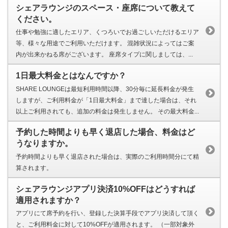
シェアラウンジのスペース・座席について教えて
ください。
仕事や勉強に適したエリア、くつろいでお過ごしいただけるエリア
等、様々な用途でご利用いただけます。 混雑状況によってはご案
内が出来かねる席がございます。 座席タイプに関しましては、...
1日最大料金とはなんですか？
SHARE LOUNGEは最短利用時間以降、30分毎に延長料金が発生
しますが、ご利用料金が「1日最大料金」まで達した場合は、それ
以上ご利用されても、追加の料金は発生しません。 その最大料金...
予約した時間よりも早く退店した場合、料金はど
うなりますか。
予約時間よりも早く退店された場合は、実際のご利用時間分にて精
算されます。
シェアラウンジアプリ決済10%OFFはどうすれば
適用されますか？
アプリにて席予約を行い、登録した決算手段でアプリ決済して頂く
と、ご利用料金に対して10%OFFが適用されます。 （一部対象外